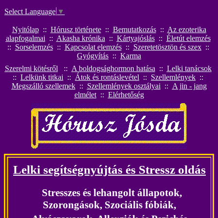
Select Language
▼
Nyitólap
::
Hórusz története
::
Bemutatkozás
::
Az ezoterika
alapfogalmai
::
Akasha krónika
::
Kártyajóslás
::
Életút elemzés
::
Sorselemzés
::
K
apcsolat elemzés
::
Szeretetösztön és szex
::
Gyógyítás
::
Karma
Szerelmi kötésről
::
A boldogsághormon hatása
::
Lelki tanácsok
::
Lelkünk titkai
::
Átok és rontáslevétel
::
S
zellemlények
::
Megszálló szellemek
::
Szellemlények osztályai
::
A jin - jang
elmélet
::
Elérhetőség
Lelki segítségnyújtás és Stressz oldás
Stresszes és lehangolt állapotok,
Szorongások, Szociális fóbiák,