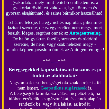
gyakorlatot, mely mint fentebb említettem is, a
gyakorlat rövidített változata, így könnyen és
gyorsan elsajátítható, és szinte bármikor használható.
Tehát ne feledje, ha egy nehéz nap után, pihenni és
lazítani szeretne, de ez egyszerűen nem megy, mert
feszült, ideges, segíthet önnek az
Autogéntréning
.
De ha ön gyakran feszült, stresszes és oldódni
szeretne, de nem, vagy csak nehezen megy -
mindenképpen javaslom önnek az Autogéntréninget!
*
*
*
*
*
*
Betegségekkel kapcsolatosan hasznos és jó
tudni az alábbiakat
:
Nagyon sok testi betegséget okoznak a rejtett - fel
nem ismert,
Geopatikus sugárzások
is.
A betegségek krónikussá válása megelőzhető, ha
időben érzékelik a sugárzónákat, és ennek alapján
rendezik be, vagy át a lakást, az irodát.