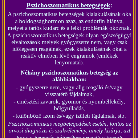
Pszichoszomatikus betegségek
:
A
pszichoszomatikus betegségek kialakulásának oka
boldogsághormon
a
azaz, az endorfin hiánya,
melyet a tartós kudarc és a lelki problémák okoznak.
A pszichoszomatikus betegségek olyan egészségügyi
elváltozások melyek gyógyszerre nem, vagy csak
időlegesen reagálnak, ezek kialakulásának okai a
reaktív elmében lévő engramok (emlékek
lenyomatai).
Néhány pszichoszomatikus betegség az
alábbiakban:
- gyógyszerre nem, vagy alig reagáló és/vagy
visszatérő fájdalmak,
- emésztési zavarok, gyomor és nyombélfekély,
bélgyulladás,
- különböző izom és/vagy ízületi fájdalmak, stb.
Pszichoszomatikus megbetegedések esetén, fontos az
orvosi diagnózis és szakvélemény, amely kizárja, azt
hogy a betegség hátterében orvosilag igazolt