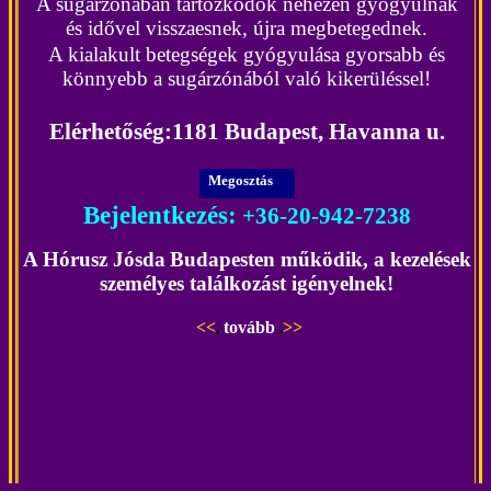
A sugárzónában tartózkodók nehezen gyógyulnak
és idővel visszaesnek, újra megbetegednek.
A kialakult betegségek gyógyulása gyorsabb és
könnyebb a sugárzónából való kikerüléssel!
Elérhetőség
:
1181 Budapest, Havanna u.
Megosztás
Bejelentkezés:
+36-20-942-7238
A Hórusz Jósda
Budapesten működik, a kezelések
személyes találkozást igényelnek!
<<
tovább
>>