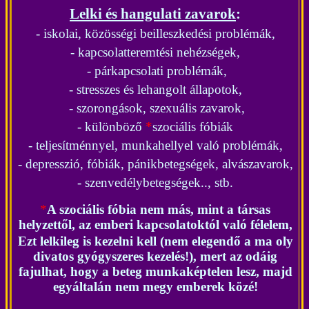
Lelki és hangulati zavarok
:
- iskolai, közösségi beilleszkedési problémák,
- kapcsolatteremtési nehézségek,
- párkapcsolati problémák,
- stresszes és lehangolt állapotok,
- szorongások, szexuális zavarok,
- különböző
*
szociális fóbiák
- teljesítménnyel, munkahellyel való problémák,
- depresszió, fóbiák, pánikbetegségek, alvászavarok,
- szenvedélybetegségek.., stb.
*
A szociális fóbia nem más, mint a társas
helyzettől, az emberi kapcsolatoktól való félelem,
Ezt lelkileg is kezelni kell (nem elegendő a ma oly
divatos gyógyszeres kezelés!), mert az odáig
fajulhat, hogy a beteg munkaképtelen lesz, majd
egyáltalán nem megy emberek közé!