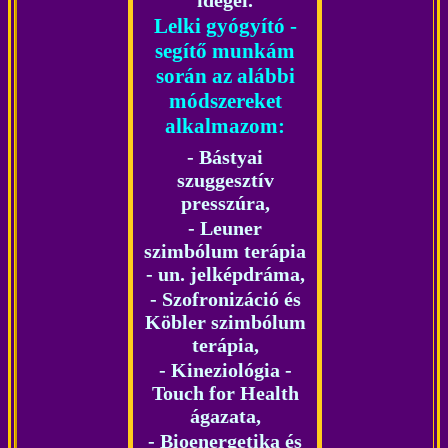
idegei.
Lelki gyógyító -
segítő
munkám
során az alábbi
módszereket
alkalmazom:
-
Bástyai
szuggesztív
presszúra
,
-
Leuner
szimbólum terápia
- un. jelképdráma,
- Szofronizáció és
Köbler szimbólum
terápia,
- Kineziológia -
Touch for Health
ágazata,
-
Bioenergetika és