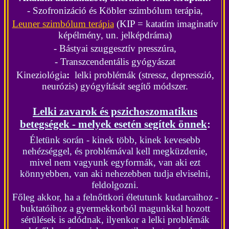
- Szofronizáció és
Köbler szimbólum terápia,
Leuner szimbólum terápia
(KIP =
katatím imaginatív
képélmény
, un. jelképdráma)
- Bástyai szuggesztív presszúra,
- Transzcendentális gyógyászat
Kineziológia
:
lelki problémák (stressz, depresszió,
neurózis) gyógyítását segítő módszer.
Lelki zavarok és pszichoszomatikus
betegségek - melyek esetén segítek önnek
:
Életünk során - kinek több, kinek kevesebb
nehézséggel, és problémával kell megküzdenie,
mivel nem vagyunk egyformák, van aki ezt
könnyebben, van aki nehezebben tudja elviselni,
feldolgozni.
Főleg akkor, ha a felnőttkori életutunk kudarcaihoz -
buktatóihoz a gyermekkorból magunkkal hozott
sérülések is adódnak, ilyenkor a lelki problémák