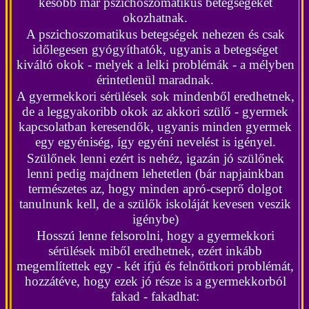
később már pszichoszomatikus betegségeket
okozhatnak.
A pszichoszomatikus betegségek nehezen és csak
időlegesen gyógyíthatók, ugyanis a betegséget
kiváltó okok - melyek a lelki problémák - a mélyben
érintetlenül maradnak.
A gyermekkori sérülések sok mindenből eredhetnek,
de a leggyakoribb okok az akkori szülő - gyermek
kapcsolatban keresendők, ugyanis minden gyermek
egy egyéniség, így egyéni nevelést is igényel.
Szülőnek lenni ezért is nehéz, igazán jó szülőnek
lenni pedig majdnem lehetetlen (bár napjainkban
természetes az, hogy minden apró-cseprő dolgot
tanulnunk kell, de a szülők iskoláját kevesen veszik
igénybe)
Hosszú lenne felsorolni, hogy a gyermekkori
sérülések miből eredhetnek, ezért inkább
megemlítettek egy - két ifjú és felnőttkori problémát,
hozzátéve, hogy ezek jó része is a gyermekkorból
fakad - fakadhat: