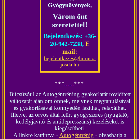
Gyógynövények,
Várom önt
szeretettel!
Bejelentkezés:
+36-
E
20-942-7238,
mail:
bejelentkezes@horusz-
josda.hu
*
*
*
*
*
*
Búcsúzóul az Autogéntréning gyakorlatát rövidített
változatát ajánlom önnek, melynek megtanulásával
és gyakorlásával könnyedén lazíthat, relaxálhat.
Illetve, az orvos által felírt gyógyszeres (nyugtató,
kedélyjavító és antidepresszáns) kezeléseket is
kiegészítheti.
A linkre kattintva -
Autogéntrénig
- olvashatja a