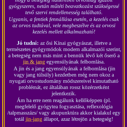
gyógyszeres, netán műtéti beavatkozást szükségessé
tevő szervi rendellenesség található.
Ugyanis, a fentiek fennállása esetén, a kezelés csak
az orvos tudtával, vele megbeszélve és az orvosi
kezelés mellett alkalmazható!
Jó tudni:
az ősi Kínai gyógyászat, illetve a
természetes gyógymódok modern alkalmazói szerint,
a betegség nem más mint a bennük lévő két őserő a
jin & jang
egyensúlyának felbomlása.
A jin és a jang egyensúlyának a felbomlása (jin
vagy jang túlsúly) kezdetben még nem okoz a
nyugati orvostudomány módszereivel kimutatható
problémát, ez általában rossz közérzetként
jelentkezik.
Ám ha erre nem reagálunk kellőképpen (pl.
megfelelő gyógytea fogyasztása, reflexológia
/talpmasszázs/ vagy akupunktúra akkor kialakul egy
totál
jin-jang
állapot, azaz létrejön a betegség!