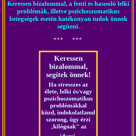
Keressen bizalommal, a fenti és hasonló le
lki
problémák, illetve pszichoszomatikus
betegségek esetén hatékonyan tudok önnek
segíteni
.
*
*
*
*
*
*
Keressen
bizalommal,
segítek önnek!
Ha stresszes az
élete, lelki és/vagy
pszichoszomatikus
problémákkal
küzd, indokolatlanul
szorong, úgy érzi
kilógnak" az
"