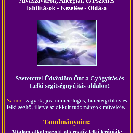
Alvászavarok, Allergiák és Pszichés
labilitások - Kezelése - Oldása
Szeretettel Üdvözlöm Önt a Gyógyítás és
Lelki segítségnyújtás oldalon!
Sámuel
vagyok, jós, numerológus, bioenergetikus és
lelki segítő, illetve az okkult tudományok művelője.
Tanulmányaim
:
Általam alkalmazott, alternatív lelki terápiák: